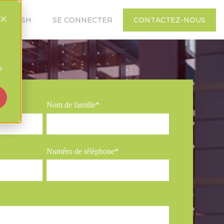
ENGLISH
SE CONNECTER
CONTACTEZ-NOUS
r
Nom de famille
*
Numéro de téléphone
*