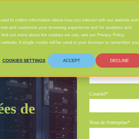
Services
Enterprise
Aperçus
Connexion
sed to collect information about how you interact with our website and
prove and customize your browsing experience and for analytics and
o find out more about the cookies we use, see our Privacy Policy.
is website. A single cookie will be used in your browser to remember you
COOKIES SETTINGS
ACCEPT
DECLINE
Prénom
*
Courriel
*
ées de
Nom de l'entreprise
*