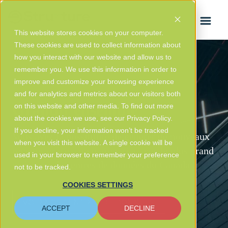
ENGLISH
This website stores cookies on your computer.
These cookies are used to collect information about
how you interact with our website and allow us to
remember you. We use this information in order to
improve and customize your browsing experience
and for analytics and metrics about our visitors both
Grandir ensemble
on this website and other media. To find out more
about the cookies we use, see our Privacy Policy.
If you decline, your information won’t be tracked
Vous avez la possibilité de générer de nouveaux
when you visit this website. A single cookie will be
revenus grâce à un partenariat avec le plus grand
used in your browser to remember your preference
opérateur de centres de données du Canada !
not to be tracked.
COOKIES SETTINGS
VOIR NOS CENTRES DE DONNÉES
ACCEPT
DECLINE