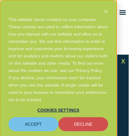
ENGLISH
This website stores cookies on your computer.
These cookies are used to collect information about
how you interact with our website and allow us to
remember you. We use this information in order to
improve and customize your browsing experience
Glossary
/ Centres de Données de Détail
and for analytics and metrics about our visitors both
X
on this website and other media. To find out more
Centres de
about the cookies we use, see our Privacy Policy.
If you decline, your information won’t be tracked
Données de
when you visit this website. A single cookie will be
used in your browser to remember your preference
not to be tracked.
Détail
COOKIES SETTINGS
Les centres de données de détail,
ACCEPT
DECLINE
également appelés centres de données