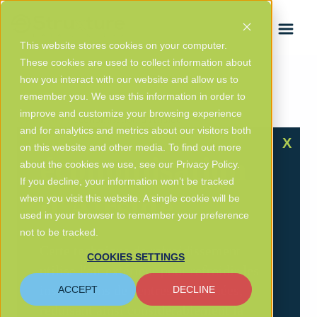
ENGLISH
This website stores cookies on your computer.
These cookies are used to collect information about
how you interact with our website and allow us to
remember you. We use this information in order to
improve and customize your browsing experience
Glossary
/ économisation d'Airside
and for analytics and metrics about our visitors both
X
on this website and other media. To find out more
économisation
about the cookies we use, see our Privacy Policy.
If you decline, your information won’t be tracked
d'Airside
when you visit this website. A single cookie will be
used in your browser to remember your preference
not to be tracked.
Cette technique de refroidissement
COOKIES SETTINGS
utilise l'air extérieur pour refroidir les
installations de centres de données,
ACCEPT
DECLINE
réduisant ainsi considérablement la