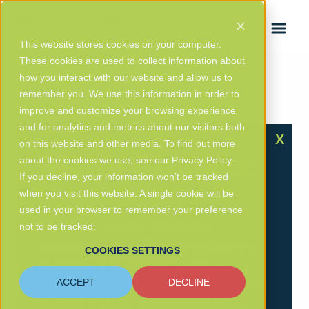
ENGLISH
This website stores cookies on your computer.
These cookies are used to collect information about
how you interact with our website and allow us to
remember you. We use this information in order to
improve and customize your browsing experience
Glossary
/ Metro Connect
and for analytics and metrics about our visitors both
X
on this website and other media. To find out more
Metro Connect
about the cookies we use, see our Privacy Policy.
If you decline, your information won’t be tracked
when you visit this website. A single cookie will be
Metro Connect est un service dans les
used in your browser to remember your preference
centres de données offrant une
not to be tracked.
connectivité haut débit entre plusieurs
COOKIES SETTINGS
installations au sein de la même zone
métropolitaine. Il permet un transfert de
ACCEPT
DECLINE
données fluide et une interconnexion