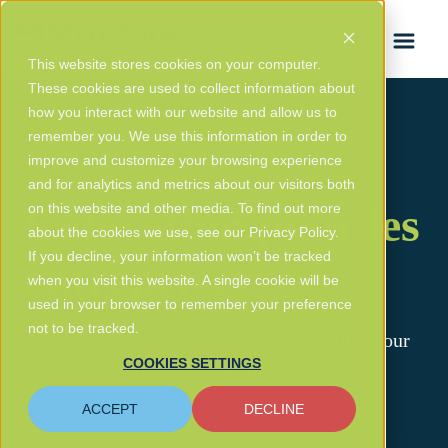
ENGLISH
This website stores cookies on your computer.
These cookies are used to collect information about
how you interact with our website and allow us to
remember you. We use this information in order to
improve and customize your browsing experience
and for analytics and metrics about our visitors both
Colocation pour les
on this website and other media. To find out more
about the cookies we use, see our Privacy Policy.
If you decline, your information won’t be tracked
entreprises
when you visit this website. A single cookie will be
used in your browser to remember your preference
not to be tracked.
Armoires, cages et suites personnalisables pour
COOKIES SETTINGS
répondre à votre infrastructure essentielle
ACCEPT
DECLINE
GET IN TOUCH